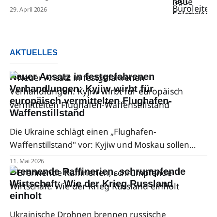
29. April 2026
AKTUELLES
Neuer Ansatz in festgefahrenen
Verhandlungen: Kyjiw wirbt für
europäisch vermittelten Flughafen-
Waffenstillstand
Die Ukraine schlägt einen „Flughafen-
Waffenstillstand" vor: Kyjiw und Moskau sollen
gegenseitig auf Angriffe gegen Flughäfen
11. Mai 2026
verzichten — vermittelt von Europa.
Brennende Raffinerien, schrumpfende
Außenminister Sybiha präsentierte die Idee beim
Wirtschaft: Wie der Krieg Russland
einholt
EU-Außenministertreffen in Brüssel.
Ukrainische Drohnen brennen russische