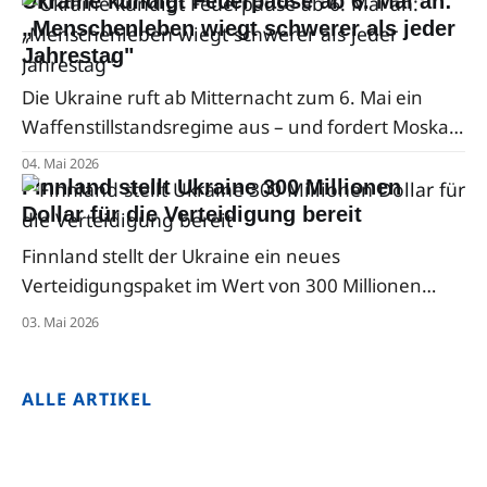
Ukraine kündigt Feuerpause ab 6. Mai an:
„Menschenleben wiegt schwerer als jeder
Jahrestag"
Die Ukraine ruft ab Mitternacht zum 6. Mai ein
Waffenstillstandsregime aus – und fordert Moskau
damit auf, seinen eigenen Ankündigungen mit
04. Mai 2026
echten Schritten zu folgen.
Finnland stellt Ukraine 300 Millionen
Dollar für die Verteidigung bereit
Finnland stellt der Ukraine ein neues
Verteidigungspaket im Wert von 300 Millionen
Dollar zur Verfügung – ein Großteil davon soll die
03. Mai 2026
ukrainische Luftverteidigung stärken.
ALLE ARTIKEL