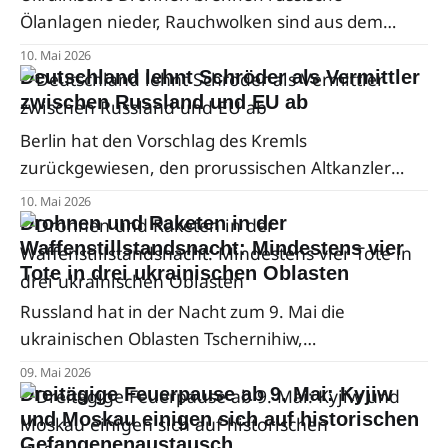
Ölanlagen nieder, Rauchwolken sind aus dem
Weltall sichtbar – und der Krieg kehrt nach
10. Mai 2026
Russland zurück. Eine Analyse der Lage, während
Deutschland lehnt Schröder als Vermittler
Moskaus Wirtschaft schrumpft und Putins Parade
zwischen Russland und EU ab
ohne Panzer auskam.
Berlin hat den Vorschlag des Kremls
zurückgewiesen, den prorussischen Altkanzler
Gerhard Schröder als Vermittler bei möglichen
10. Mai 2026
Gesprächen zwischen Russland und der
Drohnen und Raketen in der
Europäischen Union einzusetzen. Deutschland
Waffenstillstandsnacht: Mindestens vier
Tote in drei ukrainischen Oblasten
bezeichnete die Initiative als „nicht überzeugend".
Russland hat in der Nacht zum 9. Mai die
ukrainischen Oblasten Tschernihiw,
Dnipropetrowsk und Saporischschja angegriffen.
09. Mai 2026
Mindestens vier Zivilisten wurden getötet —
Dreitägige Feuerpause ab 9. Mai: Kyjiw
darunter ein Vater und sein Sohn.
und Moskau einigen sich auf historischen
Gefangenenaustausch