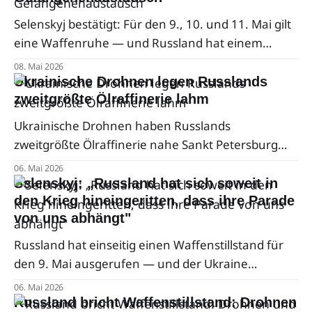
Selenskyj bestätigt: Für den 9., 10. und 11. Mai gilt
eine Waffenruhe — und Russland hat einem
Austausch von jeweils 1000 Kriegsgefangenen
08. Mai 2026
zugestimmt. Die Einigung kam unter US-
Ukrainische Drohnen legen Russlands
amerikanischer Vermittlung zustande.
zweitgrößte Ölraffinerie lahm
Ukrainische Drohnen haben Russlands
zweitgrößte Ölraffinerie nahe Sankt Petersburg
schwer beschädigt und zur Stilllegung gezwungen.
06. Mai 2026
Drei von vier Primäranlagen sind ausgefallen —
Selenskyj: „Russland hat sich soweit in
rund sieben Prozent der gesamten russischen
den Krieg hineingeritten, dass ihre Parade
von uns abhängt"
Raffineriekapazität.
Russland hat einseitig einen Waffenstillstand für
den 9. Mai ausgerufen — und der Ukraine
gleichzeitig Vergeltungsschläge angedroht, sollte
06. Mai 2026
die Moskauer Parade gestört werden. Für
Russland bricht Waffenstillstand: Drohnen