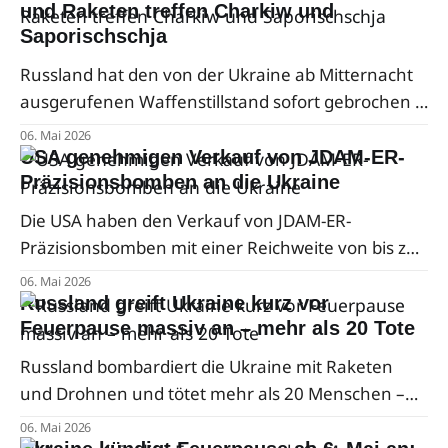
Selenskyj ist das ein unfreiwilliges Eingeständnis:
und Raketen treffen Charkiw und
Saporischschja
Der Krieg muss enden.
Russland hat den von der Ukraine ab Mitternacht
ausgerufenen Waffenstillstand sofort gebrochen –
mit 108 Drohnen und drei Raketen, die in der
06. Mai 2026
Nacht auf den 6. Mai unter anderem Charkiw und
USA genehmigen Verkauf von JDAM-ER-
Saporischschja trafen.
Präzisionsbomben an die Ukraine
Die USA haben den Verkauf von JDAM-ER-
Präzisionsbomben mit einer Reichweite von bis zu
75 Kilometern an die Ukraine genehmigt – ein
06. Mai 2026
Rüstungspaket im Wert von rund 373 Millionen
Russland greift Ukraine kurz vor
Dollar, abgewickelt über Boeing.
Feuerpause massiv an – mehr als 20 Tote
Russland bombardiert die Ukraine mit Raketen
und Drohnen und tötet mehr als 20 Menschen –
während Moskau gleichzeitig eine Feuerpause für
06. Mai 2026
seine Siegesfeierlichkeiten fordert.