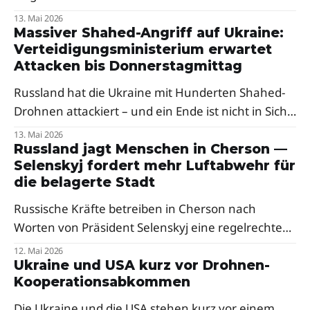
als Reaktion auf russische Drohnenangriffe auf die
13. Mai 2026
Oblast Transkarpatien. Premierminister Péter
Massiver Shahed-Angriff auf Ukraine:
Verteidigungsministerium erwartet
Magyar sprach von einer klaren Verurteilung,
Attacken bis Donnerstagmittag
Selenskyj dankte Budapest.
Russland hat die Ukraine mit Hunderten Shahed-
Drohnen attackiert – und ein Ende ist nicht in Sicht.
Ein Berater des Verteidigungsministeriums warnt
13. Mai 2026
vor weiteren Raketenangriffen in der Nacht.
Russland jagt Menschen in Cherson —
Selenskyj fordert mehr Luftabwehr für
Besonders hart traf es den Westen des Landes.
die belagerte Stadt
Russische Kräfte betreiben in Cherson nach
Worten von Präsident Selenskyj eine regelrechte
Menschenjagd mit Drohnen. Der Präsident fordert
12. Mai 2026
dringend mehr Abfangsysteme und Mittel zur
Ukraine und USA kurz vor Drohnen-
Kooperationsabkommen
elektronischen Kriegsführung für die frontnahe
Stadt.
Die Ukraine und die USA stehen kurz vor einem