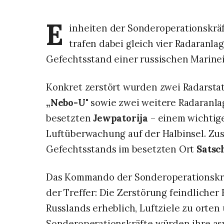
E
inheiten der Sonderoperationskrä
trafen dabei gleich vier Radaranla
Gefechtsstand einer russischen Marinei
Konkret zerstört wurden zwei Radarst
„Nebo-U"
sowie zwei weitere Radaranla
besetzten
Jewpatorija
– einem wichtig
Luftüberwachung auf der Halbinsel. Zu
Gefechtsstands im besetzten Ort
Satsc
Das Kommando der Sonderoperationskrä
der Treffer: Die Zerstörung feindlicher
Russlands erheblich, Luftziele zu orte
Sonderoperationskräfte würden ihre as