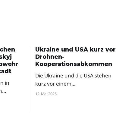
schen
Ukraine und USA kurz vor
skyj
Drohnen-
abwehr
Kooperationsabkommen
tadt
Die Ukraine und die USA stehen
n in
kurz vor einem
n
Rüstungsabkommen zur
12. Mai 2026
gemeinsamen
d mit
Drohnenproduktion. Das
ordert
Pentagon hat ukrainische Firmen
ysteme
bereits zur milliardenschweren
chen
„Drone Dominance"-Initiative