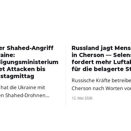
er Shahed-Angriff
Russland jagt Men
aine:
in Cherson — Selen
digungsministerium
fordert mehr Luft
et Attacken bis
für die belagerte S
stagmittag
Russische Kräfte betreibe
hat die Ukraine mit
Cherson nach Worten vo
en Shahed-Drohnen
Präsident Selenskyj eine
12. Mai 2026
t – und ein Ende ist nicht
regelrechte Menschenjag
 Ein Berater des
Drohnen. Der Präsident f
gungsministeriums warnt
dringend mehr Abfangs
eren Raketenangriffen in
und Mittel zur elektronis