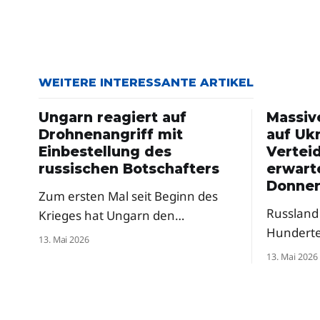
WEITERE INTERESSANTE ARTIKEL
Ungarn reagiert auf
Massiv
Drohnenangriff mit
auf Ukr
Einbestellung des
Vertei
russischen Botschafters
erwart
Donner
Zum ersten Mal seit Beginn des
Russland 
Krieges hat Ungarn den
Hundert
russischen Botschafter einbestellt
13. Mai 2026
attackier
– als Reaktion auf russische
13. Mai 2026
in Sicht.
Drohnenangriffe auf die Oblast
Verteidi
Transkarpatien. Premierminister
vor weit
Péter Magyar sprach von einer