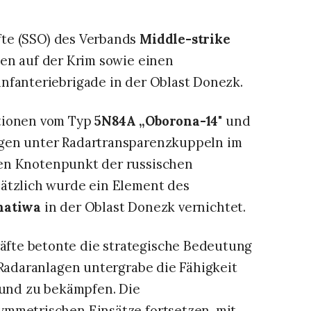
fte (SSO) des Verbands
Middle-strike
gen auf der Krim sowie einen
nfanteriebrigade in der Oblast Donezk.
ationen vom Typ
5N84A „Oborona-14"
und
gen unter Radartransparenzkuppeln im
en Knotenpunkt der russischen
sätzlich wurde ein Element des
hatiwa
in der Oblast Donezk vernichtet.
fte betonte die strategische Bedeutung
 Radaranlagen untergrabe die Fähigkeit
n und zu bekämpfen. Die
ymmetrischen Einsätze fortsetzen, mit