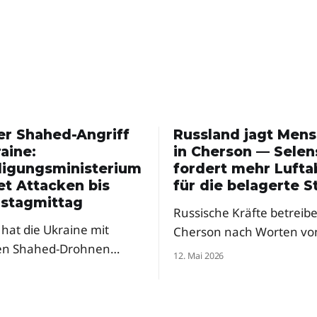
er Shahed-Angriff
Russland jagt Men
aine:
in Cherson — Selen
digungsministerium
fordert mehr Luft
et Attacken bis
für die belagerte S
stagmittag
Russische Kräfte betreibe
hat die Ukraine mit
Cherson nach Worten vo
en Shahed-Drohnen
Präsident Selenskyj eine
12. Mai 2026
t – und ein Ende ist nicht
regelrechte Menschenjag
 Ein Berater des
Drohnen. Der Präsident f
gungsministeriums warnt
dringend mehr Abfangs