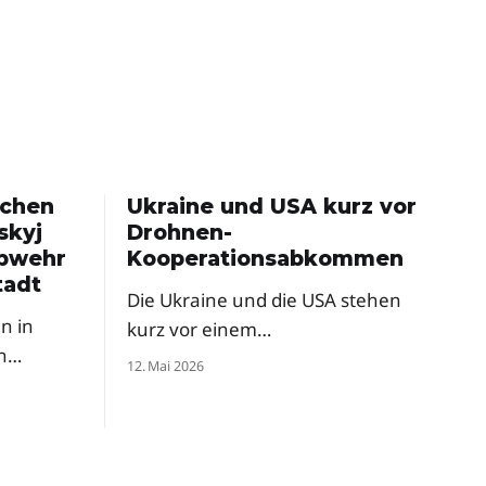
schen
Ukraine und USA kurz vor
skyj
Drohnen-
abwehr
Kooperationsabkommen
tadt
Die Ukraine und die USA stehen
n in
kurz vor einem
n
Rüstungsabkommen zur
12. Mai 2026
gemeinsamen
d mit
Drohnenproduktion. Das
ordert
Pentagon hat ukrainische Firmen
ysteme
bereits zur milliardenschweren