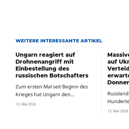
WEITERE INTERESSANTE ARTIKEL
Ungarn reagiert auf
Massiv
Drohnenangriff mit
auf Ukr
Einbestellung des
Vertei
russischen Botschafters
erwart
Donner
Zum ersten Mal seit Beginn des
Russland 
Krieges hat Ungarn den
Hundert
russischen Botschafter einbestellt
13. Mai 2026
attackier
– als Reaktion auf russische
13. Mai 2026
in Sicht.
Drohnenangriffe auf die Oblast
Verteidi
Transkarpatien. Premierminister