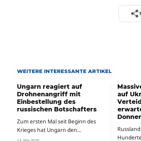
WEITERE INTERESSANTE ARTIKEL
Ungarn reagiert auf
Massiv
Drohnenangriff mit
auf Ukr
Einbestellung des
Vertei
russischen Botschafters
erwart
Donner
Zum ersten Mal seit Beginn des
Russland 
Krieges hat Ungarn den
Hundert
russischen Botschafter einbestellt
13. Mai 2026