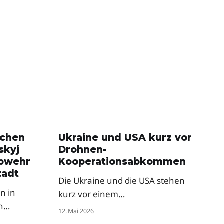
schen
Ukraine und USA kurz vor
skyj
Drohnen-
abwehr
Kooperationsabkommen
tadt
Die Ukraine und die USA stehen
n in
kurz vor einem
n
Rüstungsabkommen zur
12. Mai 2026
gemeinsamen