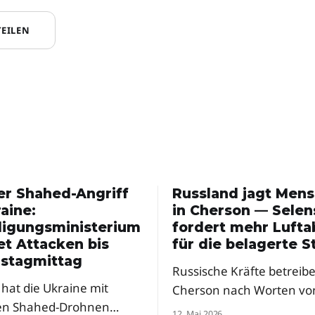
TEILEN
er Shahed-Angriff
Russland jagt Men
aine:
in Cherson — Selen
digungsministerium
fordert mehr Luft
et Attacken bis
für die belagerte S
stagmittag
Russische Kräfte betreibe
hat die Ukraine mit
Cherson nach Worten vo
en Shahed-Drohnen
Präsident Selenskyj eine
12. Mai 2026