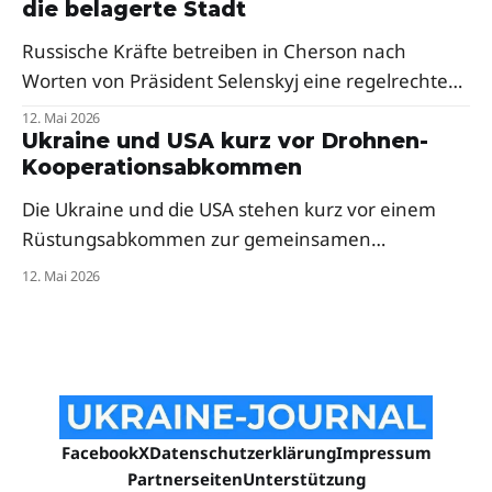
die belagerte Stadt
Russische Kräfte betreiben in Cherson nach
Worten von Präsident Selenskyj eine regelrechte
Menschenjagd mit Drohnen. Der Präsident fordert
12. Mai 2026
dringend mehr Abfangsysteme und Mittel zur
Ukraine und USA kurz vor Drohnen-
Kooperationsabkommen
elektronischen Kriegsführung für die frontnahe
Stadt.
Die Ukraine und die USA stehen kurz vor einem
Rüstungsabkommen zur gemeinsamen
Drohnenproduktion. Das Pentagon hat
12. Mai 2026
ukrainische Firmen bereits zur milliardenschweren
„Drone Dominance"-Initiative eingeladen — trotz
anfänglicher Skepsis aus dem Weißen Haus.
Facebook
X
Datenschutzerklärung
Impressum
Partnerseiten
Unterstützung