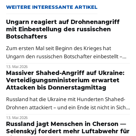
WEITERE INTERESSANTE ARTIKEL
Ungarn reagiert auf Drohnenangriff
mit Einbestellung des russischen
Botschafters
Zum ersten Mal seit Beginn des Krieges hat
Ungarn den russischen Botschafter einbestellt –
als Reaktion auf russische Drohnenangriffe auf die
13. Mai 2026
Oblast Transkarpatien. Premierminister Péter
Massiver Shahed-Angriff auf Ukraine:
Verteidigungsministerium erwartet
Magyar sprach von einer klaren Verurteilung,
Attacken bis Donnerstagmittag
Selenskyj dankte Budapest.
Russland hat die Ukraine mit Hunderten Shahed-
Drohnen attackiert – und ein Ende ist nicht in Sicht.
Ein Berater des Verteidigungsministeriums warnt
13. Mai 2026
vor weiteren Raketenangriffen in der Nacht.
Russland jagt Menschen in Cherson —
Selenskyj fordert mehr Luftabwehr für
Besonders hart traf es den Westen des Landes.