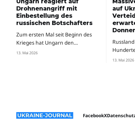
Ungarn reagiert auf
Massiv
Drohnenangriff mit
auf Ukr
Einbestellung des
Vertei
russischen Botschafters
erwart
Donner
Zum ersten Mal seit Beginn des
Russland 
Krieges hat Ungarn den
Hundert
russischen Botschafter einbestellt
13. Mai 2026
attackier
– als Reaktion auf russische
13. Mai 2026
in Sicht.
Drohnenangriffe auf die Oblast
Verteidi
Transkarpatien. Premierminister
vor weit
Péter Magyar sprach von einer
der Nacht
klaren Verurteilung, Selenskyj
den West
dankte Budapest.
Facebook
X
Datenschutz