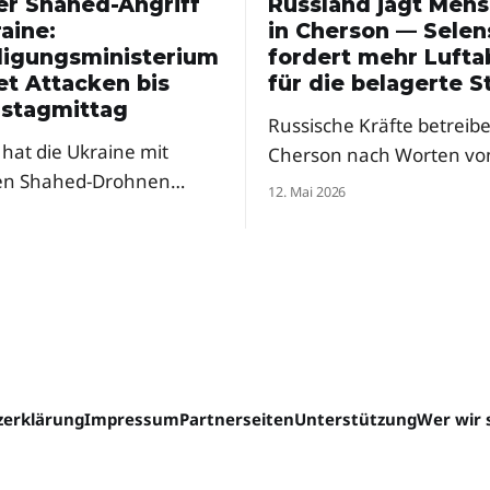
er Shahed-Angriff
Russland jagt Men
aine:
in Cherson — Selen
digungsministerium
fordert mehr Luft
et Attacken bis
für die belagerte S
stagmittag
Russische Kräfte betreibe
hat die Ukraine mit
Cherson nach Worten vo
en Shahed-Drohnen
Präsident Selenskyj eine
12. Mai 2026
t – und ein Ende ist nicht
regelrechte Menschenjag
 Ein Berater des
Drohnen. Der Präsident f
gungsministeriums warnt
dringend mehr Abfangs
eren Raketenangriffen in
und Mittel zur elektronis
. Besonders hart traf es
Kriegsführung für die fr
en des Landes.
Stadt.
erklärung
Impressum
Partnerseiten
Unterstützung
Wer wir 