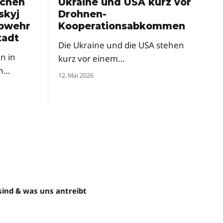
schen
Ukraine und USA kurz vor
skyj
Drohnen-
abwehr
Kooperationsabkommen
tadt
Die Ukraine und die USA stehen
n in
kurz vor einem
n
Rüstungsabkommen zur
12. Mai 2026
gemeinsamen
d mit
Drohnenproduktion. Das
ordert
Pentagon hat ukrainische Firmen
ysteme
bereits zur milliardenschweren
chen
„Drone Dominance"-Initiative
ontnahe
eingeladen — trotz anfänglicher
Skepsis aus dem Weißen Haus.
sind & was uns antreibt