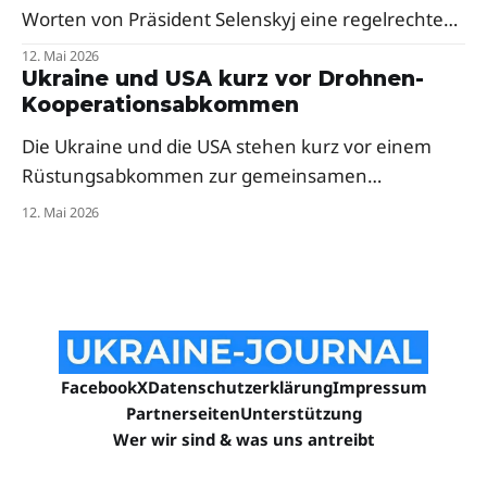
Worten von Präsident Selenskyj eine regelrechte
Menschenjagd mit Drohnen. Der Präsident fordert
12. Mai 2026
dringend mehr Abfangsysteme und Mittel zur
Ukraine und USA kurz vor Drohnen-
Kooperationsabkommen
elektronischen Kriegsführung für die frontnahe
Stadt.
Die Ukraine und die USA stehen kurz vor einem
Rüstungsabkommen zur gemeinsamen
Drohnenproduktion. Das Pentagon hat
12. Mai 2026
ukrainische Firmen bereits zur milliardenschweren
„Drone Dominance"-Initiative eingeladen — trotz
anfänglicher Skepsis aus dem Weißen Haus.
Facebook
X
Datenschutzerklärung
Impressum
Partnerseiten
Unterstützung
Wer wir sind & was uns antreibt