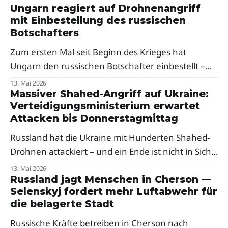
Ungarn reagiert auf Drohnenangriff
mit Einbestellung des russischen
Botschafters
Zum ersten Mal seit Beginn des Krieges hat
Ungarn den russischen Botschafter einbestellt –
als Reaktion auf russische Drohnenangriffe auf die
13. Mai 2026
Oblast Transkarpatien. Premierminister Péter
Massiver Shahed-Angriff auf Ukraine:
Verteidigungsministerium erwartet
Magyar sprach von einer klaren Verurteilung,
Attacken bis Donnerstagmittag
Selenskyj dankte Budapest.
Russland hat die Ukraine mit Hunderten Shahed-
Drohnen attackiert – und ein Ende ist nicht in Sicht.
Ein Berater des Verteidigungsministeriums warnt
13. Mai 2026
vor weiteren Raketenangriffen in der Nacht.
Russland jagt Menschen in Cherson —
Selenskyj fordert mehr Luftabwehr für
Besonders hart traf es den Westen des Landes.
die belagerte Stadt
Russische Kräfte betreiben in Cherson nach