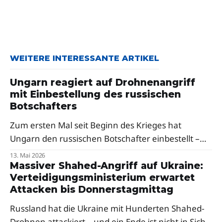
WEITERE INTERESSANTE ARTIKEL
Ungarn reagiert auf Drohnenangriff
mit Einbestellung des russischen
Botschafters
Zum ersten Mal seit Beginn des Krieges hat
Ungarn den russischen Botschafter einbestellt –
als Reaktion auf russische Drohnenangriffe auf die
13. Mai 2026
Oblast Transkarpatien. Premierminister Péter
Massiver Shahed-Angriff auf Ukraine:
Verteidigungsministerium erwartet
Magyar sprach von einer klaren Verurteilung,
Attacken bis Donnerstagmittag
Selenskyj dankte Budapest.
Russland hat die Ukraine mit Hunderten Shahed-
Drohnen attackiert – und ein Ende ist nicht in Sicht.