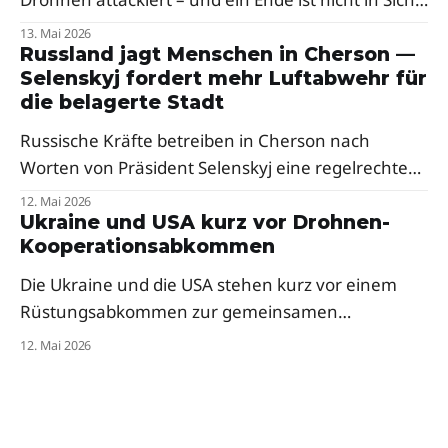
Ein Berater des Verteidigungsministeriums warnt
13. Mai 2026
vor weiteren Raketenangriffen in der Nacht.
Russland jagt Menschen in Cherson —
Selenskyj fordert mehr Luftabwehr für
Besonders hart traf es den Westen des Landes.
die belagerte Stadt
Russische Kräfte betreiben in Cherson nach
Worten von Präsident Selenskyj eine regelrechte
Menschenjagd mit Drohnen. Der Präsident fordert
12. Mai 2026
dringend mehr Abfangsysteme und Mittel zur
Ukraine und USA kurz vor Drohnen-
Kooperationsabkommen
elektronischen Kriegsführung für die frontnahe
Stadt.
Die Ukraine und die USA stehen kurz vor einem
Rüstungsabkommen zur gemeinsamen
Drohnenproduktion. Das Pentagon hat
12. Mai 2026
ukrainische Firmen bereits zur milliardenschweren
„Drone Dominance"-Initiative eingeladen — trotz
anfänglicher Skepsis aus dem Weißen Haus.