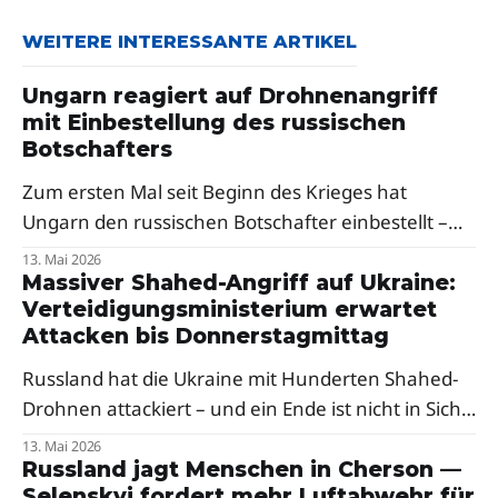
WEITERE INTERESSANTE ARTIKEL
Ungarn reagiert auf Drohnenangriff
mit Einbestellung des russischen
Botschafters
Zum ersten Mal seit Beginn des Krieges hat
Ungarn den russischen Botschafter einbestellt –
als Reaktion auf russische Drohnenangriffe auf die
13. Mai 2026
Oblast Transkarpatien. Premierminister Péter
Massiver Shahed-Angriff auf Ukraine:
Verteidigungsministerium erwartet
Magyar sprach von einer klaren Verurteilung,
Attacken bis Donnerstagmittag
Selenskyj dankte Budapest.
Russland hat die Ukraine mit Hunderten Shahed-
Drohnen attackiert – und ein Ende ist nicht in Sicht.
Ein Berater des Verteidigungsministeriums warnt
13. Mai 2026
vor weiteren Raketenangriffen in der Nacht.
Russland jagt Menschen in Cherson —
Selenskyj fordert mehr Luftabwehr für