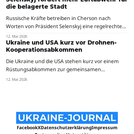
Besonders hart traf es den Westen des Landes.
die belagerte Stadt
Russische Kräfte betreiben in Cherson nach
Worten von Präsident Selenskyj eine regelrechte
Menschenjagd mit Drohnen. Der Präsident fordert
12. Mai 2026
dringend mehr Abfangsysteme und Mittel zur
Ukraine und USA kurz vor Drohnen-
Kooperationsabkommen
elektronischen Kriegsführung für die frontnahe
Stadt.
Die Ukraine und die USA stehen kurz vor einem
Rüstungsabkommen zur gemeinsamen
Drohnenproduktion. Das Pentagon hat
12. Mai 2026
ukrainische Firmen bereits zur milliardenschweren
„Drone Dominance"-Initiative eingeladen — trotz
anfänglicher Skepsis aus dem Weißen Haus.
Facebook
X
Datenschutzerklärung
Impressum