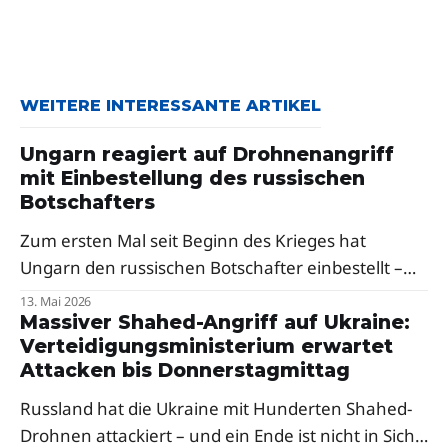
WEITERE INTERESSANTE ARTIKEL
Ungarn reagiert auf Drohnenangriff
mit Einbestellung des russischen
Botschafters
Zum ersten Mal seit Beginn des Krieges hat
Ungarn den russischen Botschafter einbestellt –
als Reaktion auf russische Drohnenangriffe auf die
13. Mai 2026
Oblast Transkarpatien. Premierminister Péter
Massiver Shahed-Angriff auf Ukraine:
Verteidigungsministerium erwartet
Magyar sprach von einer klaren Verurteilung,
Attacken bis Donnerstagmittag
Selenskyj dankte Budapest.
Russland hat die Ukraine mit Hunderten Shahed-
Drohnen attackiert – und ein Ende ist nicht in Sicht.