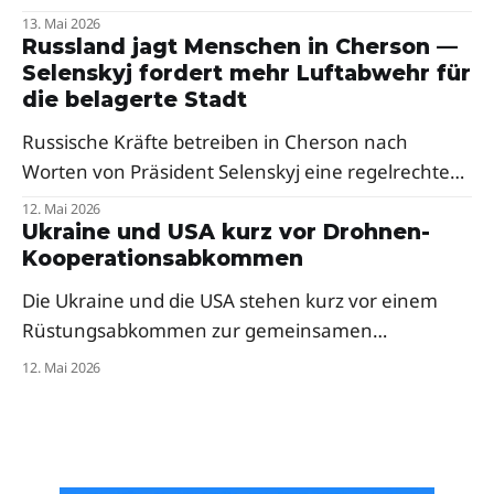
Ein Berater des Verteidigungsministeriums warnt
13. Mai 2026
vor weiteren Raketenangriffen in der Nacht.
Russland jagt Menschen in Cherson —
Selenskyj fordert mehr Luftabwehr für
Besonders hart traf es den Westen des Landes.
die belagerte Stadt
Russische Kräfte betreiben in Cherson nach
Worten von Präsident Selenskyj eine regelrechte
Menschenjagd mit Drohnen. Der Präsident fordert
12. Mai 2026
dringend mehr Abfangsysteme und Mittel zur
Ukraine und USA kurz vor Drohnen-
Kooperationsabkommen
elektronischen Kriegsführung für die frontnahe
Stadt.
Die Ukraine und die USA stehen kurz vor einem
Rüstungsabkommen zur gemeinsamen
Drohnenproduktion. Das Pentagon hat
12. Mai 2026
ukrainische Firmen bereits zur milliardenschweren
„Drone Dominance"-Initiative eingeladen — trotz
anfänglicher Skepsis aus dem Weißen Haus.