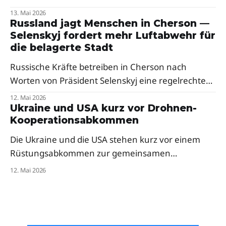
Ein Berater des Verteidigungsministeriums warnt
13. Mai 2026
vor weiteren Raketenangriffen in der Nacht.
Russland jagt Menschen in Cherson —
Selenskyj fordert mehr Luftabwehr für
Besonders hart traf es den Westen des Landes.
die belagerte Stadt
Russische Kräfte betreiben in Cherson nach
Worten von Präsident Selenskyj eine regelrechte
Menschenjagd mit Drohnen. Der Präsident fordert
12. Mai 2026
dringend mehr Abfangsysteme und Mittel zur
Ukraine und USA kurz vor Drohnen-
Kooperationsabkommen
elektronischen Kriegsführung für die frontnahe
Stadt.
Die Ukraine und die USA stehen kurz vor einem
Rüstungsabkommen zur gemeinsamen
Drohnenproduktion. Das Pentagon hat
12. Mai 2026
ukrainische Firmen bereits zur milliardenschweren
„Drone Dominance"-Initiative eingeladen — trotz
anfänglicher Skepsis aus dem Weißen Haus.