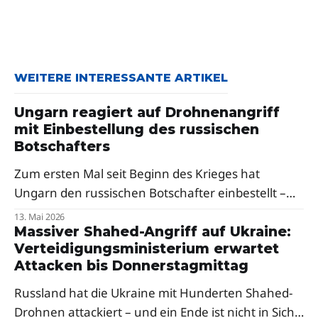
WEITERE INTERESSANTE ARTIKEL
Ungarn reagiert auf Drohnenangriff
mit Einbestellung des russischen
Botschafters
Zum ersten Mal seit Beginn des Krieges hat
Ungarn den russischen Botschafter einbestellt –
als Reaktion auf russische Drohnenangriffe auf die
13. Mai 2026
Oblast Transkarpatien. Premierminister Péter
Massiver Shahed-Angriff auf Ukraine:
Verteidigungsministerium erwartet
Magyar sprach von einer klaren Verurteilung,
Attacken bis Donnerstagmittag
Selenskyj dankte Budapest.
Russland hat die Ukraine mit Hunderten Shahed-
Drohnen attackiert – und ein Ende ist nicht in Sicht.