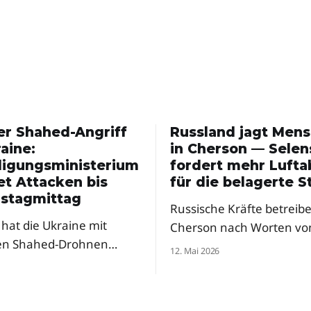
er Shahed-Angriff
Russland jagt Men
aine:
in Cherson — Selen
digungsministerium
fordert mehr Luft
et Attacken bis
für die belagerte S
stagmittag
Russische Kräfte betreibe
hat die Ukraine mit
Cherson nach Worten vo
en Shahed-Drohnen
Präsident Selenskyj eine
12. Mai 2026
t – und ein Ende ist nicht
regelrechte Menschenjag
 Ein Berater des
Drohnen. Der Präsident f
gungsministeriums warnt
dringend mehr Abfangs