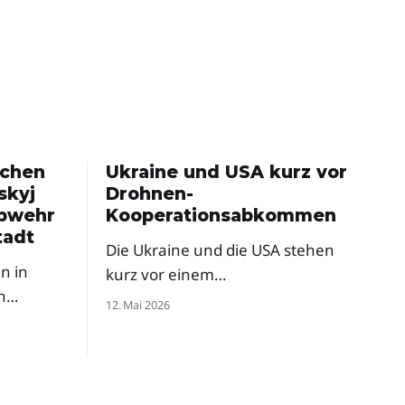
schen
Ukraine und USA kurz vor
skyj
Drohnen-
abwehr
Kooperationsabkommen
tadt
Die Ukraine und die USA stehen
n in
kurz vor einem
n
Rüstungsabkommen zur
12. Mai 2026
gemeinsamen
d mit
Drohnenproduktion. Das
ordert
Pentagon hat ukrainische Firmen
ysteme
bereits zur milliardenschweren