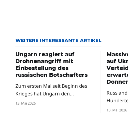
WEITERE INTERESSANTE ARTIKEL
Ungarn reagiert auf
Massiv
Drohnenangriff mit
auf Ukr
Einbestellung des
Vertei
russischen Botschafters
erwart
Donner
Zum ersten Mal seit Beginn des
Russland 
Krieges hat Ungarn den
Hundert
russischen Botschafter einbestellt
13. Mai 2026
attackier
– als Reaktion auf russische
13. Mai 2026
in Sicht.
Drohnenangriffe auf die Oblast
Verteidi
Transkarpatien. Premierminister