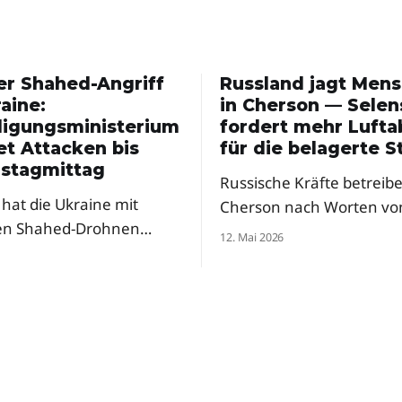
er Shahed-Angriff
Russland jagt Men
aine:
in Cherson — Selen
digungsministerium
fordert mehr Luft
et Attacken bis
für die belagerte S
stagmittag
Russische Kräfte betreibe
hat die Ukraine mit
Cherson nach Worten vo
en Shahed-Drohnen
Präsident Selenskyj eine
12. Mai 2026
t – und ein Ende ist nicht
regelrechte Menschenjag
 Ein Berater des
Drohnen. Der Präsident f
gungsministeriums warnt
dringend mehr Abfangs
eren Raketenangriffen in
und Mittel zur elektronis
. Besonders hart traf es
Kriegsführung für die fr
en des Landes.
Stadt.