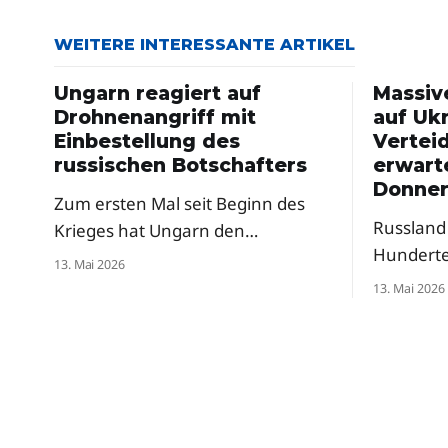
WEITERE INTERESSANTE ARTIKEL
Ungarn reagiert auf
Massiv
Drohnenangriff mit
auf Ukr
Einbestellung des
Vertei
russischen Botschafters
erwart
Donner
Zum ersten Mal seit Beginn des
Russland 
Krieges hat Ungarn den
Hundert
russischen Botschafter einbestellt
13. Mai 2026
attackier
– als Reaktion auf russische
13. Mai 2026
in Sicht.
Drohnenangriffe auf die Oblast
Verteidi
Transkarpatien. Premierminister
vor weit
Péter Magyar sprach von einer
der Nacht
klaren Verurteilung, Selenskyj
den West
dankte Budapest.