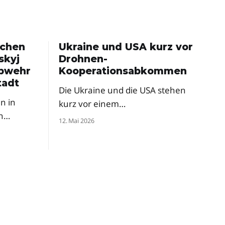
schen
Ukraine und USA kurz vor
skyj
Drohnen-
abwehr
Kooperationsabkommen
tadt
Die Ukraine und die USA stehen
n in
kurz vor einem
n
Rüstungsabkommen zur
12. Mai 2026
gemeinsamen
d mit
Drohnenproduktion. Das
ordert
Pentagon hat ukrainische Firmen
ysteme
bereits zur milliardenschweren
chen
„Drone Dominance"-Initiative
ontnahe
eingeladen — trotz anfänglicher
Skepsis aus dem Weißen Haus.