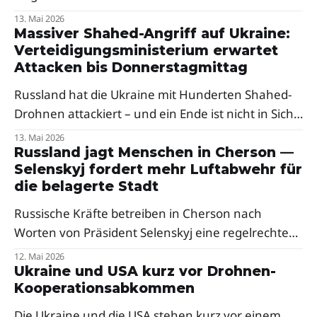
als Reaktion auf russische Drohnenangriffe auf die
13. Mai 2026
Oblast Transkarpatien. Premierminister Péter
Massiver Shahed-Angriff auf Ukraine:
Verteidigungsministerium erwartet
Magyar sprach von einer klaren Verurteilung,
Attacken bis Donnerstagmittag
Selenskyj dankte Budapest.
Russland hat die Ukraine mit Hunderten Shahed-
Drohnen attackiert – und ein Ende ist nicht in Sicht.
Ein Berater des Verteidigungsministeriums warnt
13. Mai 2026
vor weiteren Raketenangriffen in der Nacht.
Russland jagt Menschen in Cherson —
Selenskyj fordert mehr Luftabwehr für
Besonders hart traf es den Westen des Landes.
die belagerte Stadt
Russische Kräfte betreiben in Cherson nach
Worten von Präsident Selenskyj eine regelrechte
Menschenjagd mit Drohnen. Der Präsident fordert
12. Mai 2026
dringend mehr Abfangsysteme und Mittel zur
Ukraine und USA kurz vor Drohnen-
Kooperationsabkommen
elektronischen Kriegsführung für die frontnahe
Stadt.
Die Ukraine und die USA stehen kurz vor einem