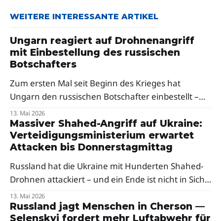
WEITERE INTERESSANTE ARTIKEL
Ungarn reagiert auf Drohnenangriff
mit Einbestellung des russischen
Botschafters
Zum ersten Mal seit Beginn des Krieges hat
Ungarn den russischen Botschafter einbestellt –
als Reaktion auf russische Drohnenangriffe auf die
13. Mai 2026
Oblast Transkarpatien. Premierminister Péter
Massiver Shahed-Angriff auf Ukraine:
Verteidigungsministerium erwartet
Magyar sprach von einer klaren Verurteilung,
Attacken bis Donnerstagmittag
Selenskyj dankte Budapest.
Russland hat die Ukraine mit Hunderten Shahed-
Drohnen attackiert – und ein Ende ist nicht in Sicht.
Ein Berater des Verteidigungsministeriums warnt
13. Mai 2026
vor weiteren Raketenangriffen in der Nacht.
Russland jagt Menschen in Cherson —
Selenskyj fordert mehr Luftabwehr für
Besonders hart traf es den Westen des Landes.