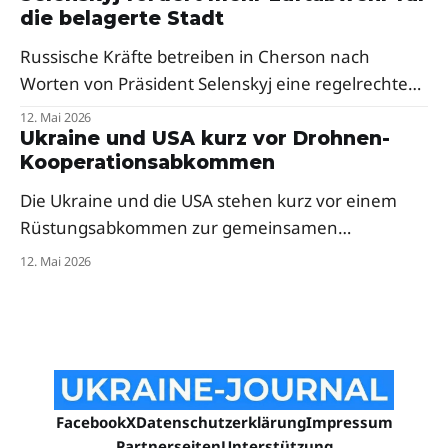
die belagerte Stadt
Russische Kräfte betreiben in Cherson nach
Worten von Präsident Selenskyj eine regelrechte
Menschenjagd mit Drohnen. Der Präsident fordert
12. Mai 2026
dringend mehr Abfangsysteme und Mittel zur
Ukraine und USA kurz vor Drohnen-
Kooperationsabkommen
elektronischen Kriegsführung für die frontnahe
Stadt.
Die Ukraine und die USA stehen kurz vor einem
Rüstungsabkommen zur gemeinsamen
Drohnenproduktion. Das Pentagon hat
12. Mai 2026
ukrainische Firmen bereits zur milliardenschweren
„Drone Dominance"-Initiative eingeladen — trotz
anfänglicher Skepsis aus dem Weißen Haus.
Facebook
X
Datenschutzerklärung
Impressum
Partnerseiten
Unterstützung