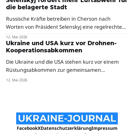
Selenskyj fordert mehr Luftabwehr für
Besonders hart traf es den Westen des Landes.
die belagerte Stadt
Russische Kräfte betreiben in Cherson nach
Worten von Präsident Selenskyj eine regelrechte
Menschenjagd mit Drohnen. Der Präsident fordert
12. Mai 2026
dringend mehr Abfangsysteme und Mittel zur
Ukraine und USA kurz vor Drohnen-
Kooperationsabkommen
elektronischen Kriegsführung für die frontnahe
Stadt.
Die Ukraine und die USA stehen kurz vor einem
Rüstungsabkommen zur gemeinsamen
Drohnenproduktion. Das Pentagon hat
12. Mai 2026
ukrainische Firmen bereits zur milliardenschweren
„Drone Dominance"-Initiative eingeladen — trotz
anfänglicher Skepsis aus dem Weißen Haus.
Facebook
X
Datenschutzerklärung
Impressum