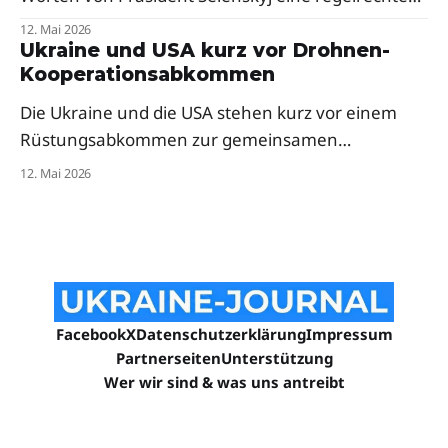
Menschenjagd mit Drohnen. Der Präsident fordert
12. Mai 2026
dringend mehr Abfangsysteme und Mittel zur
Ukraine und USA kurz vor Drohnen-
Kooperationsabkommen
elektronischen Kriegsführung für die frontnahe
Stadt.
Die Ukraine und die USA stehen kurz vor einem
Rüstungsabkommen zur gemeinsamen
Drohnenproduktion. Das Pentagon hat
12. Mai 2026
ukrainische Firmen bereits zur milliardenschweren
„Drone Dominance"-Initiative eingeladen — trotz
anfänglicher Skepsis aus dem Weißen Haus.
Facebook
X
Datenschutzerklärung
Impressum
Partnerseiten
Unterstützung
Wer wir sind & was uns antreibt