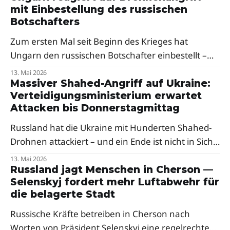
mit Einbestellung des russischen
Botschafters
Zum ersten Mal seit Beginn des Krieges hat
Ungarn den russischen Botschafter einbestellt –
als Reaktion auf russische Drohnenangriffe auf die
13. Mai 2026
Oblast Transkarpatien. Premierminister Péter
Massiver Shahed-Angriff auf Ukraine:
Verteidigungsministerium erwartet
Magyar sprach von einer klaren Verurteilung,
Attacken bis Donnerstagmittag
Selenskyj dankte Budapest.
Russland hat die Ukraine mit Hunderten Shahed-
Drohnen attackiert – und ein Ende ist nicht in Sicht.
Ein Berater des Verteidigungsministeriums warnt
13. Mai 2026
vor weiteren Raketenangriffen in der Nacht.
Russland jagt Menschen in Cherson —
Selenskyj fordert mehr Luftabwehr für
Besonders hart traf es den Westen des Landes.
die belagerte Stadt
Russische Kräfte betreiben in Cherson nach
Worten von Präsident Selenskyj eine regelrechte