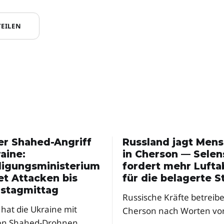
TEILEN
er Shahed-Angriff
Russland jagt Men
aine:
in Cherson — Selen
digungsministerium
fordert mehr Luft
et Attacken bis
für die belagerte S
stagmittag
Russische Kräfte betreibe
hat die Ukraine mit
Cherson nach Worten vo
en Shahed-Drohnen