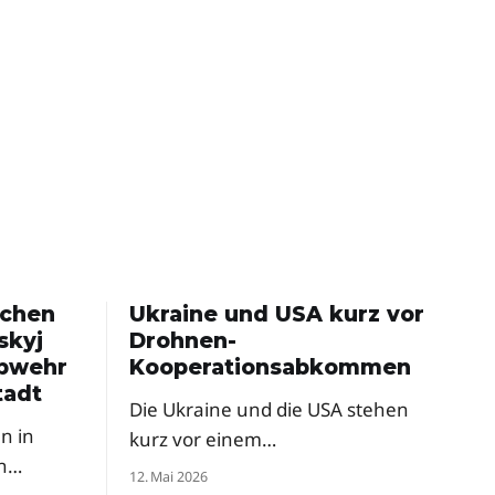
schen
Ukraine und USA kurz vor
skyj
Drohnen-
abwehr
Kooperationsabkommen
tadt
Die Ukraine und die USA stehen
n in
kurz vor einem
n
Rüstungsabkommen zur
12. Mai 2026