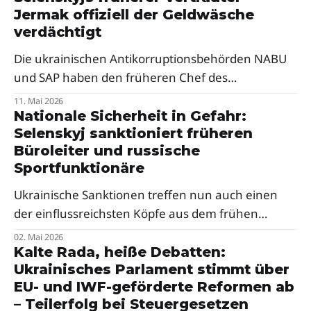
Jermak offiziell der Geldwäsche
verdächtigt
Die ukrainischen Antikorruptionsbehörden NABU
und SAP haben den früheren Chef des
Präsidentenbüros, Andrij Jermak, offiziell der
11. Mai 2026
Geldwäsche verdächtigt. Der einst mächtigste
Nationale Sicherheit in Gefahr:
Selenskyj sanktioniert früheren
Vertraute Selenskyjs soll einer Gruppe angehört
Büroleiter und russische
haben, die knapp neun Millionen Euro gewaschen
Sportfunktionäre
hat.
Ukrainische Sanktionen treffen nun auch einen
der einflussreichsten Köpfe aus dem frühen
Selenskyj-Lager: Andrij Bohdan, ehemaliger Chef
02. Mai 2026
des Büros des Präsidenten, steht auf einer neuen
Kalte Rada, heiße Debatten:
Ukrainisches Parlament stimmt über
Sanktionsliste des Nationalen Sicherheits- und
EU- und IWF-geförderte Reformen ab
Verteidigungsrats.
– Teilerfolg bei Steuergesetzen