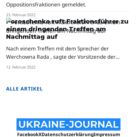
Oppositionsfraktionen gemeldet.
23. Februar 2022
Poroschenko ruft Fraktionsführer zu
einem dringenden Treffen am
Nachmittag auf
Nach einem Treffen mit dem Sprecher der
Werchowna Rada , sagte der Vorsitzende der
Europäischen Solidaritätspartei, Petro Poroschenko
12. Februar 2022
, dass für 13.00 Uhr ein weiteres Treffen bezüglich
einer dringenden Sitzung des Schlichtungsrates
ALLE ARTIKEL
und einer außerordentlichen Sitzung des
Parlaments angesetzt sei.
Facebook
X
Datenschutzerklärung
Impressum