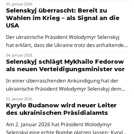
Verstärkung für sein Team bekannt gegeben: Die
05. Januar 2026
kanadische Politikerin ukrainischer Herkunft,
Selenskyj überrascht: Bereit zu
Wahlen im Krieg – als Signal an die
Chrystia Freeland, wird seine externe Beraterin für
USA
wirtschaftliche Entwicklung.
Der ukrainische Präsident Wolodymyr Selenskyj
hat erklärt, dass die Ukraine trotz des anhaltenden
Krieges grundsätzlich zu Wahlen bereit ist.
04. Januar 2026
Selenskyj schlägt Mykhailo Fedorow
als neuen Verteidigungsminister vor
In einer überraschenden Ankündigung hat der
ukrainische Präsident Wolodymyr Selenskyj dem
derzeitigen Vize-Premierminister und Minister für
02. Januar 2026
digitale Transformation, Mykhailo Fedorow,
Kyrylo Budanow wird neuer Leiter
des ukrainischen Präsidialamts
vorgeschlagen, das Amt des
Verteidigungsministers zu übernehmen.
Am 2. Januar 2026 hat Präsident Wolodymyr
Selenskyj eine echte Bombe platzen lassen: Kyrylo