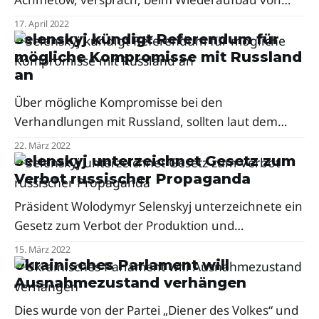
Mariupol zu helfen.
17. April 2022
Selenskyj kündigt Referendum für
mögliche Kompromisse mit Russland
an
Über mögliche Kompromisse bei den
Verhandlungen mit Russland, sollten laut dem
Präsident der Ukraine Wolodymyr Selenskyj, in
22. März 2022
einem Referendum abgestimmt werden.
Selenskyj unterzeichnet Gesetz zum
Verbot russischer Propaganda
Präsident Wolodymyr Selenskyj unterzeichnete ein
Gesetz zum Verbot der Produktion und
Verbreitung von russischer Propaganda. Dies sind
15. März 2022
Materialien, die darauf abzielen, die Aktionen des
Ukrainisches Parlament will
Ausnahmezustand verhängen
Aggressorstaates zu fördern.
Dies wurde von der Partei „Diener des Volkes“ und