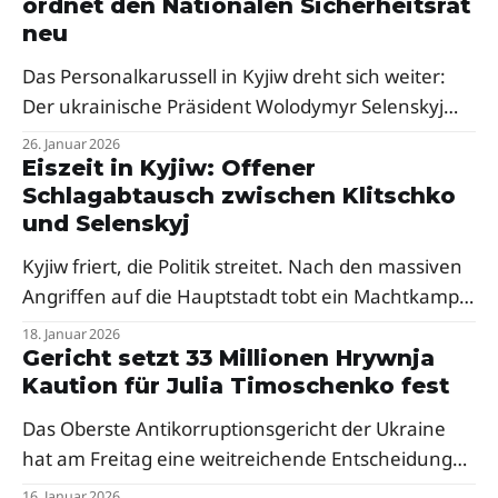
ordnet den Nationalen Sicherheitsrat
ankündigen wolle.
neu
Das Personalkarussell in Kyjiw dreht sich weiter:
Der ukrainische Präsident Wolodymyr Selenskyj
hat die Zusammensetzung des einflussreichen
26. Januar 2026
Nationalen Sicherheits- und Verteidigungsrates
Eiszeit in Kyjiw: Offener
Schlagabtausch zwischen Klitschko
(RNBO) per Dekret geändert. Prominentester
und Selenskyj
Abgang ist der ehemalige Geheimdienstchef
Wassyl Maljuk.
Kyjiw friert, die Politik streitet. Nach den massiven
Angriffen auf die Hauptstadt tobt ein Machtkampf
um die Verantwortung. Wer hat beim Schutz der
18. Januar 2026
kritischen Infrastruktur versagt?
Gericht setzt 33 Millionen Hrywnja
Kaution für Julia Timoschenko fest
Das Oberste Antikorruptionsgericht der Ukraine
hat am Freitag eine weitreichende Entscheidung
im Fall gegen die prominente
16. Januar 2026