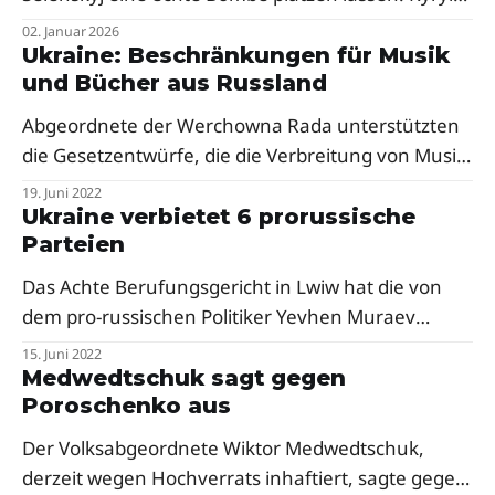
Budanow, der charismatische und kompromisslose
02. Januar 2026
Leiter der ukrainischen Militäraufklärung (HUR),
Ukraine: Beschränkungen für Musik
und Bücher aus Russland
übernimmt das Präsidialamt.
Abgeordnete der Werchowna Rada unterstützten
die Gesetzentwürfe, die die Verbreitung von Musik
und Büchern aus Russland in der Ukraine
19. Juni 2022
erheblich einschränken.
Ukraine verbietet 6 prorussische
Parteien
Das Achte Berufungsgericht in Lwiw hat die von
dem pro-russischen Politiker Yevhen Muraev
geführte Nashi-Partei sowie zwei weitere politische
15. Juni 2022
Parteien, die Partei des Cherson-
Medwedtschuk sagt gegen
Poroschenko aus
Besatzungsführers Wolodymyr Saldo und die
Partei eines anderen Cherson-Kollaborateurs, Kirill
Der Volksabgeordnete Wiktor Medwedtschuk,
Stremousov, verboten. Insgesamt hat das Gericht
derzeit wegen Hochverrats inhaftiert, sagte gegen