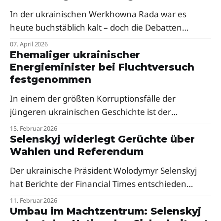
In der ukrainischen Werkhowna Rada war es
heute buchstäblich kalt – doch die Debatten
kochten über. Das Parlament hat vier EU-konforme
07. April 2026
Reformgesetze durchgebracht und einen
Ehemaliger ukrainischer
Energieminister bei Fluchtversuch
wichtigen IWF-Meilenstein beim Militärbeitrag
festgenommen
geschafft. Bei den Steuerpaketen gab es jedoch
Zitterpartien und Vertagungen.
In einem der größten Korruptionsfälle der
jüngeren ukrainischen Geschichte ist der
ehemalige Energieminister German
15. Februar 2026
Galuschtschenko bei dem Versuch, das Land zu
Selenskyj widerlegt Gerüchte über
Wahlen und Referendum
verlassen, von den Behörden gestoppt worden.
Der ukrainische Präsident Wolodymyr Selenskyj
hat Berichte der Financial Times entschieden
zurückgewiesen, wonach er am 24. Februar
11. Februar 2026
Präsidentschaftswahlen und ein Referendum
Umbau im Machtzentrum: Selenskyj