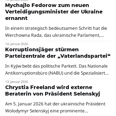
Parlamentsabgeordnete und Parteivorsitzende
Mychajlo Fedorow zum neuen
Verteidigungsminister der Ukraine
Julia Timoschenko getroffen.
ernannt
In einem strategisch bedeutsamen Schritt hat die
Werchowna Rada, das ukrainische Parlament,
heute Mychajlo Fedorow offiziell zum neuen
14. Januar 2026
Verteidigungsminister der Ukraine ernannt.
Korruptionsjäger stürmen
Parteizentrale der „Vaterlandspartei“
In Kyjiw bebt das politische Parkett. Das Nationale
Antikorruptionsbüro (NABU) und die Spezialisierte
Antikorruptionsstaatsanwaltschaft (SAP) haben
13. Januar 2026
eine großangelegte Bestechungsszene im
Chrystia Freeland wird externe
Beraterin von Präsident Selenskyj
ukrainischen Parlament aufgedeckt.
Am 5. Januar 2026 hat der ukrainische Präsident
Wolodymyr Selenskyj eine prominente