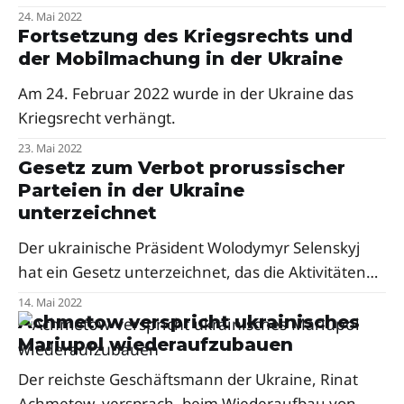
die Aktivitäten von 6 pro-russischen Parteien in der
den fünften Präsidenten der Ukraine, Petro
24. Mai 2022
Ukraine verboten: dem
Poroschenko, aus.
Fortsetzung des Kriegsrechts und
der Mobilmachung in der Ukraine
Am 24. Februar 2022 wurde in der Ukraine das
Kriegsrecht verhängt.
23. Mai 2022
Gesetz zum Verbot prorussischer
Parteien in der Ukraine
unterzeichnet
Der ukrainische Präsident Wolodymyr Selenskyj
hat ein Gesetz unterzeichnet, das die Aktivitäten
prorussischer Parteien in der Ukraine verbietet.
14. Mai 2022
Achmetow verspricht ukrainisches
Mariupol wiederaufzubauen
Der reichste Geschäftsmann der Ukraine, Rinat
Achmetow, versprach, beim Wiederaufbau von