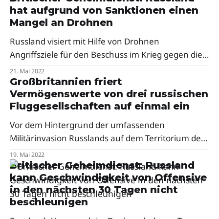
hat aufgrund von Sanktionen einen
Afghanistan.
Mangel an Drohnen
Russland visiert mit Hilfe von Drohnen
Angriffsziele für den Beschuss im Krieg gegen die
Ukraine an – das gleiche Konzept, das Russland in
21. Mai 2022
Syrien verwendet. Aufgrund von Sanktionen
Großbritannien friert
Vermögenswerte von drei russischen
scheint es jedoch einen Mangel an Drohnen zu
Fluggesellschaften auf einmal ein
geben.
Vor dem Hintergrund der umfassenden
Militärinvasion Russlands auf dem Territorium der
unabhängigen Ukraine hat das Vereinigte
19. Mai 2022
Königreich Finanzsanktionen gegen russische
Britischer Geheimdienst: Russland
kann Geschwindigkeit von Offensive
Fluggesellschaften verhängt.
in den nächsten 30 Tagen nicht
beschleunigen