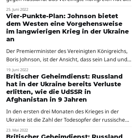
Lieferung von Waren und Technologien, die in
25. Juni 2022
chemischen und biologischen Waffen verwendet
Vier-Punkte-Plan: Johnson bietet
dem Westen eine Vorgehensweise
werden können, sowie von Waren, die in der
im langwierigen Krieg in der Ukraine
Ölraffinerie, der Schifffahrt und anderen kritischen
an
Industrien verwendet werden, nach Russland
verboten.
Der Premierminister des Vereinigten Königreichs,
Boris Johnson, ist der Ansicht, dass sein Land und
die Verbündeten im Westen vor dem Hintergrund
19. Juni 2022
des langwierigen Krieges Russlands gegen die
Britischer Geheimdienst: Russland
hat in der Ukraine bereits Verluste
Ukraine vier wichtige Schritte unternehmen
erlitten, wie die UdSSR in
müssen.
Afghanistan in 9 Jahren
In den ersten drei Monaten des Krieges in der
Ukraine ist die Zahl der Todesopfer der russischen
Armee wahrscheinlich genauso hoch wie die der
23. Mai 2022
Sowjetunion während des neunjährigen Krieges in
Britischer Geheimdienst: Russland