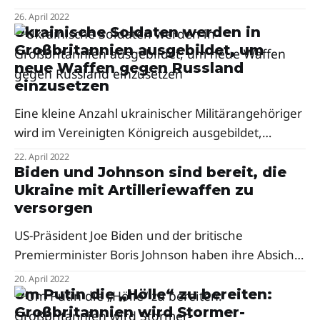
unterstützen.
26. April 2022
Ukrainische Soldaten werden in
Großbritannien ausgebildet, um
neue Waffen gegen Russland
einzusetzen
Eine kleine Anzahl ukrainischer Militärangehöriger
wird im Vereinigten Königreich ausgebildet,
nachdem der Premierminister des Landes
22. April 2022
verstärkte Militärhilfe für die Ukraine im Kampf
Biden und Johnson sind bereit, die
Ukraine mit Artilleriewaffen zu
gegen Russland angekündigt hat.
versorgen
US-Präsident Joe Biden und der britische
Premierminister Boris Johnson haben ihre Absicht
bekräftigt, der Ukraine mehr Artillerie zur
20. April 2022
Verfügung zu stellen.
Um Putin die „Hölle“ zu bereiten:
Großbritannien wird Stormer-