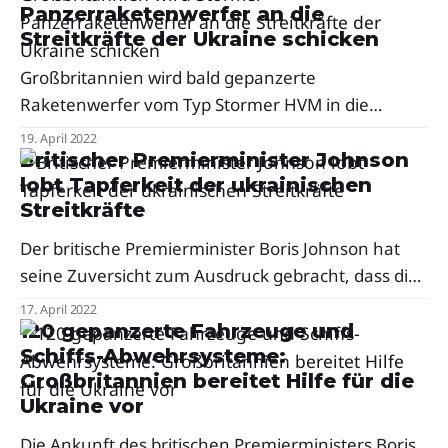
Panzerraketenwerfer an die
Streitkräfte der Ukraine schicken
Großbritannien wird bald gepanzerte
Raketenwerfer vom Typ Stormer HVM in die
Ukraine schicken.
19. April 2022
Britischer Premierminister Johnson
lobt Tapferkeit der ukrainischen
Streitkräfte
Der britische Premierminister Boris Johnson hat
seine Zuversicht zum Ausdruck gebracht, dass die
Ukraine gegen Russland erfolgreich sein- und der
17. April 2022
russische Präsident Wladimir Putin scheitern wird.
120 gepanzerte Fahrzeuge und
Schiffs-Abwehrsysteme:
Großbritannien bereitet Hilfe für die
Ukraine vor
Die Ankunft des britischen Premierministers Boris