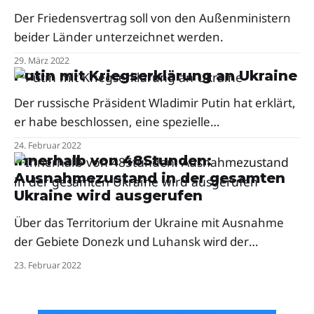
Der Friedensvertrag soll von den Außenministern
beider Länder unterzeichnet werden.
29. März 2022
Putin mit Kriegserklärung an Ukraine
Der russische Präsident Wladimir Putin hat erklärt,
er habe beschlossen, eine spezielle
Militäroperation zum „Schutz des Donbass“
24. Februar 2022
durchzuführen.
Innerhalb von 48Stunden:
Ausnahmezustand in der gesamten
Ukraine wird ausgerufen
Über das Territorium der Ukraine mit Ausnahme
der Gebiete Donezk und Luhansk wird der
Notstand verhängt. Über den Grad der
23. Februar 2022
Beschränkungen entscheiden regionale
Kommissionen.