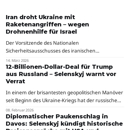
Iran droht Ukraine mit
Raketenangriffen – wegen
Drohnenhilfe für Israel
Der Vorsitzende des Nationalen
Sicherheitsausschusses des iranischen
Parlaments, Ibrahim Azizi, sagte, dass jede
14. März 2026
Unterstützung der Ukraine für Israel,
12-Billionen-Dollar-Deal für Trump
aus Russland – Selenskyj warnt vor
einschließlich Drohnen, ukrainisches Territorium
Verrat
zu einem „legitimen Ziel“ für Raketenangriffe
Teherans mache.
In einem der brisantesten geopolitischen Manöver
seit Beginn des Ukraine-Kriegs hat der russische
Präsident Wladimir Putin offenbar ein gigantisches
08. Februar 2026
wirtschaftliches Angebot an den US-Präsidenten
Diplomatischer Paukenschlag in
Davos: Selenskyj kündigt historische
Donald Trump unterbreitet – ein Deal im Wert von