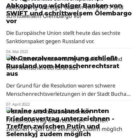
Abkopplung wichtiger Banken von
SWIFT und schrittweisem Ölembargo
vor
Die Europäische Union stellt heute das sechste
Sanktionspaket gegen Russland vor.
04. Mai 2022
UN-Generalversammlung schließt
Russland vom Menschenrechtsrat
aus
Der Grund für die Resolution waren schwere
Menschenrechtsverletzungen in der Stadt Bucha
in der Region Kyjiw.
07. April 2022
Ukraine und Russland könnten
Friedensvertrag unterzeichnen -
Treffen zwischen Putin und
Selenskyj zudem möglich