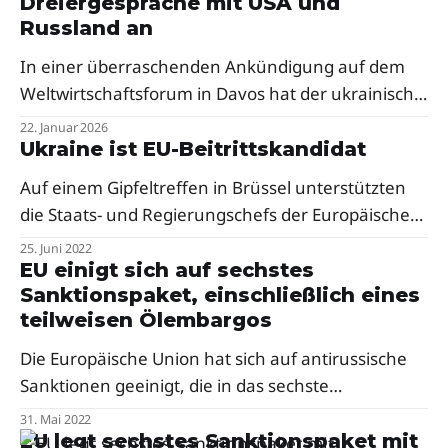
Dreiergespräche mit USA und
atemberaubenden 12 Billionen US-Dollar.
Russland an
In einer überraschenden Ankündigung auf dem
Weltwirtschaftsforum in Davos hat der ukrainische
Präsident Wolodymyr Selenskyj heute Pläne für ein
22. Januar 2026
unmittelbares trilaterales Treffen zwischen der
Ukraine ist EU-Beitrittskandidat
Ukraine, den Vereinigten Staaten und Russland
Auf einem Gipfeltreffen in Brüssel unterstützten
offenbart.
die Staats- und Regierungschefs der Europäischen
Union die Gewährung des Kandidatenstatus der
25. Juni 2022
EU und der Republik Moldau.
EU einigt sich auf sechstes
Sanktionspaket, einschließlich eines
teilweisen Ölembargos
Die Europäische Union hat sich auf antirussische
Sanktionen geeinigt, die in das sechste
Restriktionspaket aufgenommen werden.
31. Mai 2022
EU legt sechstes Sanktionspaket mit